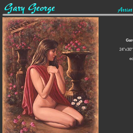
Gar
24"x30"
ed